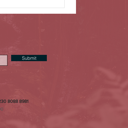
Submit
230 8088 8981
90