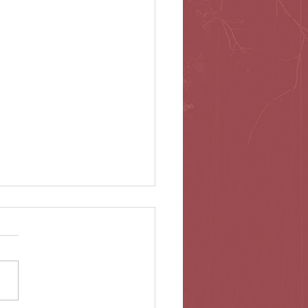
gclowns tijdens de Lockdown...