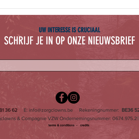
Op bezoek in de tuin van Eyckerheyde
tijdens de lockdown
UW INTERESSE IS CRUCIAAL
SCHRIJF JE IN OP ONZE NIEUWSBRIEF
81 36 62
E:
info@zorgclowns.be
Rekeningnummer:
BE36 5
gclowns & Compagnie VZW Ondernemingsnummer: 0674.975.2
terms & conditions -
credits