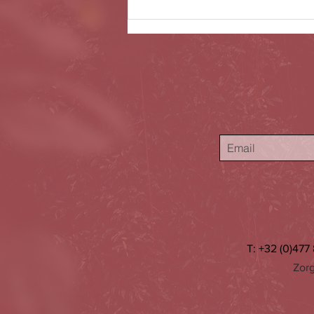
De Warme Harten Winkel staat online!
T: +32 (0)477 
Zor