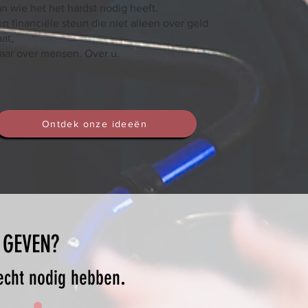
n wie het het hardst nodig heeft.
n financiële steun die niet alleen over geld
at,
aar over mensen. Over u.
Ontdek onze ideeën
 GEVEN?
 echt nodig hebben
.