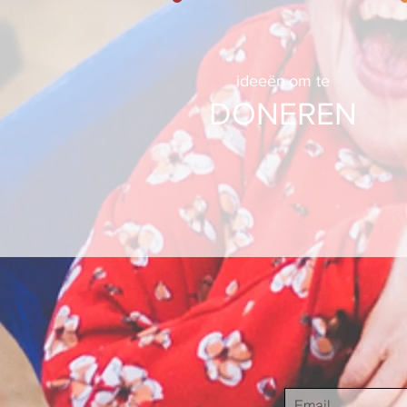
ideeën
om te
DONEREN