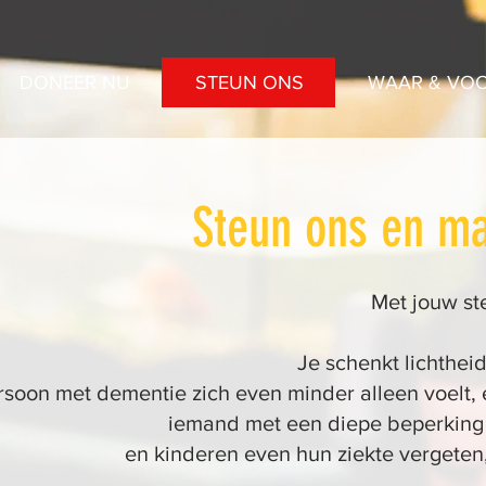
DONEER NU
STEUN ONS
WAAR & VOO
Steun ons en ma
Met jouw st
Je schenkt lichthei
rsoon met dementie zich even minder alleen voelt,
iemand met een diepe beperking vo
en kinderen even hun ziekte vergeten,