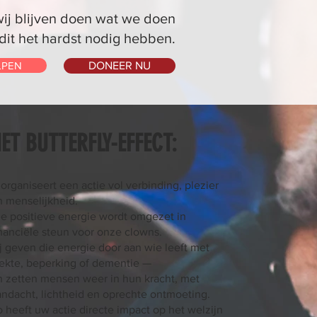
wij blijven doen wat we doen
dit het hardst nodig hebben.
LPEN
DONEER NU
ET BUTTERFLY-EFFECT:
organiseert een actie vol verbinding, plezier
n menselijkheid.
ie positieve energie wordt omgezet in
inanciële steun voor onze clowns.
ij geven die energie door aan wie leeft met
iekte, beperking of dementie —
n zetten mensen weer in hun kracht, met
andacht, lichtheid en oprechte ontmoeting.
 heeft uw actie directe impact op het welzijn