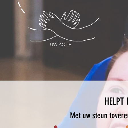
UW ACTIE
HELPT 
Met uw steun toveren