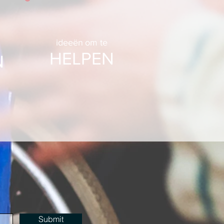
ideeën
om te
HELPEN
N
Submit