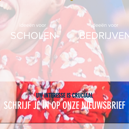
ideeën
voor
ideeën voor
SCHOLEN
BEDRIJVE
UW INTERESSE IS CRUCIAAL
SCHRIJF JE IN OP ONZE NIEUWSBRIEF