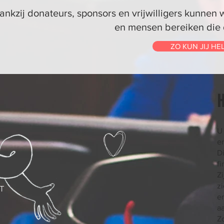
ankzij donateurs, sponsors en vrijwilligers kunnen 
en mensen bereiken die 
ZO KUN JIJ HE
H
U 
e
D
f
Z
z
T
e
a
Zo