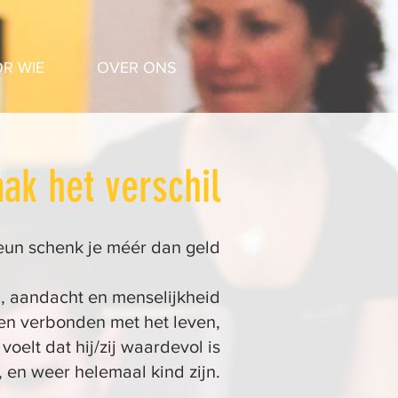
R WIE
OVER ONS
ak het verschil
eun schenk je méér dan geld
d, aandacht en menselijkheid
 en verbonden met het leven,
elt dat hij/zij waardevol is
 en weer helemaal kind zijn.