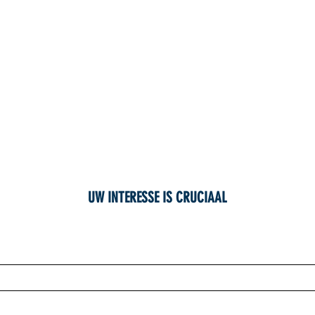
UW INTERESSE IS CRUCIAAL
SCHRIJF JE IN OP ONZE NIEUWSBRIEF