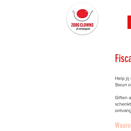
Fisc
Help ji
Steun o
Giften 
schenkt
ontvangt
Waarom