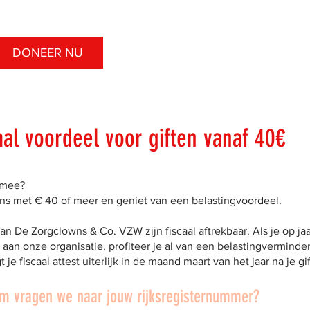
DONEER NU
STEUN ONS
WAAR & VOO
aal voordeel voor giften vanaf 40€
j mee?
ns met € 40 of meer en geniet van een belastingvoordeel.
aan De Zorgclowns & Co. VZW zijn fiscaal aftrekbaar. Als je op j
 aan onze organisatie, profiteer je al van een belastingverminde
 je fiscaal attest uiterlijk in de maand maart van het jaar na je gi
 vragen we naar jouw rijksregisternummer?