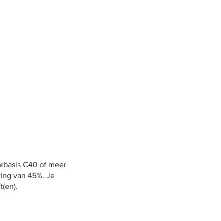
R WIE
OVER ONS
aarbasis €40 of meer
ring van 45%. Je
ft(en).