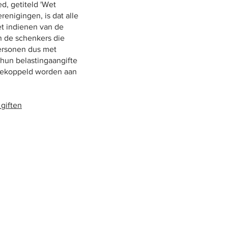
, getiteld 'Wet
enigingen, is dat alle
het indienen van de
n de schenkers die
personen dus met
 hun belastingaangifte
 gekoppeld worden aan
_giften