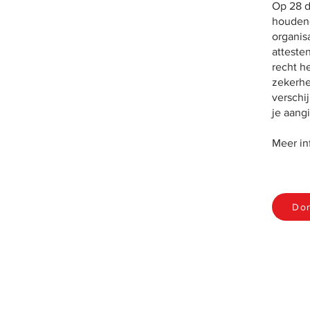
Op 28 d
houdend
organisa
atteste
recht h
zekerhe
verschi
je aangi
Meer in
Do