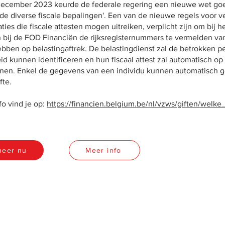
ecember 2023 keurde de federale regering een nieuwe wet goed
e diverse fiscale bepalingen'. Een van de nieuwe regels voor ver
ties die fiscale attesten mogen uitreiken, verplicht zijn om bij 
n bij de FOD Financiën de rijksregisternummers te vermelden va
ebben op belastingaftrek. De belastingdienst zal de betrokken 
id kunnen identificeren en hun fiscaal attest zal automatisch op
jnen. Enkel de gegevens van een individu kunnen automatisch
fte.
fo vind je op:
https://financien.belgium.be/nl/vzws/giften/welke
neer nu
Meer info