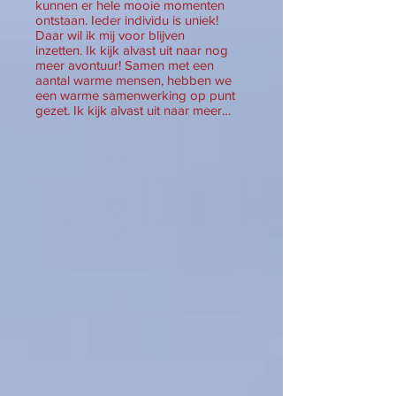
kunnen er hele mooie momenten
ontstaan. Ieder individu is uniek!
Daar wil ik mij voor blijven
inzetten. Ik kijk alvast uit naar nog
meer avontuur! Samen met een
aantal warme mensen, hebben we
een warme samenwerking op punt
gezet. Ik kijk alvast uit naar meer…