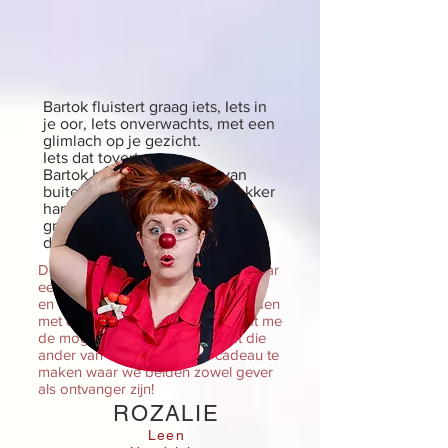
Bartok fluistert graag iets, Iets in
je oor, Iets onverwachts, met een
glimlach op je gezicht.
Iets dat tovert...
Bartok houdt van zingen, van
buiten én van binnen. Van lekker
hard stil zijn. Bartok luistert
graag, naar de muziek in de
dingen
De clown is voor mij geen doel, maar
een middel om op een diepe, lichte
en intense manier in contact te treden
met de ander. De rode neus geeft me
de mogelijkheid om samen met die
ander van elk moment een cadeau te
maken waar we beiden zowel gever
als ontvanger zijn!
ROZALIE
Leen