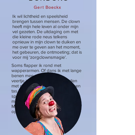
Gert Boeckx
Ik wil lichtheid en speelsheid
brengen tussen mensen. De clown
heeft mijn hele leven al onder mijn
vel gezeten. De uitdaging om met
die kleine rode neus telkens
opnieuw in mijn clown te duiken en
me over te geven aan het moment,
het gebeuren, de ontmoeting; dat is
voor mij ‘zorgclownsmagie’.
Soms flapper ik rond met
wapperarmen. Of dans ik met lange
benen mee met een
veertje in de lucht. Laat mij prullen
met muziek en zingzangen met een
tas vol
spullen. En op adem komen en in
mekaars ogen kijken en ontmoeten.
Mag ik de kers
op jouw slagroomtaart zijn?